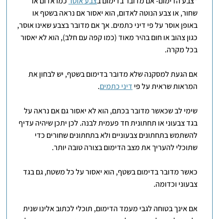
*צבע הדימום- אם מדובר בדימום ב
צבע אוסר
כמו אדום או
שחור, או צבע הנוטה לאדום, הוא יאסור אם נראה בשטף או
באופן אוסר על פי דיני כתמים. אך אם מדובר בצבע שאינו אוסר,
כגון צהוב או חום בהיר מאוד (כמו קפה עם חלב), הוא לא יאסור
בכל מקרה.
אם הגעת למסקנה שלא מדובר בדימום בשטף, יש לבחון את
המראות שראית על פי
דיני כתמים
.
שימי לב שכאשר מדובר בכתם, הוא לא יאסור גם אם נראה על
בגד צבעוני או תחתונית חד פעמית לבנה. לכן יתכן שיהיה עדיף
להשתמש בתחתונים צבעוניים ולא בתחתונים שחורים כדי
שתוכלי להעריך את מצב הדימום בצורה טובה יותר.
כאשר מדובר בדימום בשטף, הוא יאסור על כל משטח, גם בגד
צבעוני וכדומה.
אם אינך בטוחה לגבי מעמד הדימום, תוכלי לכתוב אלינו שנית