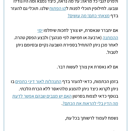
ולפרט לגבי כל מראה: על מה נראה, כיצד נמצא ומה היו גודלו
וצבעו. לחילופין תוכלי לפנות ל
קו הפתוח
שלנו. תוכלי גם להעזר
בדף
מצאתי כתם! מה עושים?
אם יתברר שנאסרת, יש צורך לחכות שיחלפו
ימי
ההמתנה
(ארבעה או חמישה לפי מנהגך) ולבצע הפסק טהרה.
לאחר מכן ניתן להתחיל בספירת השבעה נקיים ובסיומם ניתן
לטבול.
אם לא נאסרת אין צורך לעשות דבר.
בזמן הכתמות, כדאי להעזר בדף
התנהלות לאור דיני כתמים
בו
ניתן לקרוא כיצד ניתן להמנע מלהיאסר ללא הכרח הלכתי.
בנוסף כדאי לצפות בסרטון
האם יש מצבים שבהם אפשר לדעת
מה הדין בלי להראות את הכתם?
.
נשמח לעמוד לרשותך בכל עת,