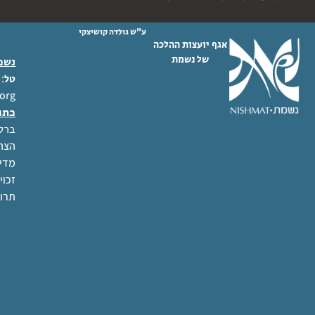
ע"ש גולדה קושיצקי
אגף יועצות ההלכה
של נשמת
נשמת
 02-6404333
טל
org
כתו
ברל לוקר
הצהר
מדינ
זכוי
תרו