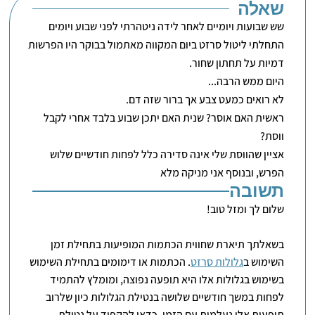
שאלה
שש שבועות ויומיים לאחר לידה ניטהרתי לפני שבוע ויומים
התחלתי ליטול סרזט ביום המקווה מאתמול בבוקר היו הפרשות
דמיות על תחתון שחור.
היום ממש הרבה...
לא רואים כמעט צבע אך ברור שזה דם.
ראשית האם אוסר? שנית האם יתכן שבוע בלבד אחרי לקבל
ווסת?
אציין שהווסת שלי אינה סדירה כלל לפחות חודשיים שלוש
הפרש, ובנוסף אני מניקה מלא
תשובה
שלום לך ומזל טוב!
בשאלתך תיארת שחווית הכתמות המופיעות בתחילת זמן
השימוש ב
גלולות סרזט
. הכתמות או דימומים בתחילת השימוש
בשימוש בגלולות אלו היא תופעה נפוצה, ומומלץ להתמיד
לפחות במשך חודשיים שלושה בנטילת הגלולות כיון שלרוב
תופעות אלו נעלמות עם הזמן. כדאי להקפיד על נטילת