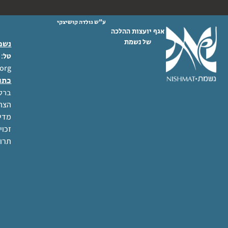
ע"ש גולדה קושיצקי
אגף יועצות ההלכה
של נשמת
נשמת
 02-6404333
טל
org
כתו
ברל לוקר
הצהר
מדינ
זכוי
תרו