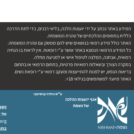
המידע באתר נכתב על ידי יועצות הלכה, בליווי רבנים, כדי לתת הדרכה
כללית בתחומים ההלכתיים של טהרת המשפחה.
האתר כולל מידע רפואי בנושאים שיש להם ממשק עם טהרת המשפחה.
כל המידע הרפואי הנמצא באתר אושר ע"י רופאות. אין לראות בו הנחיה
רפואית, אבחנה, המלצה לטיפול אישי או למניעת מחלה.
במקרה הצורך ובשאלות רפואיות פרטיות, בתחום הרפואי או בתחום
בריאות הנפש, יש לפנות להתייעצות ומעקב רפואי ע"י רופאת נשים.
האתר מיועד למשתמשים בגילאי 18+.
ע"ש גולדה קושיצקי
אגף יועצות ההלכה
של נשמת
נשמת
 02-6404333
טל
org
כתו