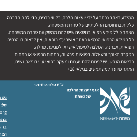
המידע באתר נכתב על ידי יועצות הלכה, בליווי רבנים, כדי לתת הדרכה
כללית בתחומים ההלכתיים של טהרת המשפחה.
האתר כולל מידע רפואי בנושאים שיש להם ממשק עם טהרת המשפחה.
כל המידע הרפואי הנמצא באתר אושר ע"י רופאות. אין לראות בו הנחיה
רפואית, אבחנה, המלצה לטיפול אישי או למניעת מחלה.
במקרה הצורך ובשאלות רפואיות פרטיות, בתחום הרפואי או בתחום
בריאות הנפש, יש לפנות להתייעצות ומעקב רפואי ע"י רופאת נשים.
האתר מיועד למשתמשים בגילאי 18+.
ע"ש גולדה קושיצקי
אגף יועצות ההלכה
של נשמת
נשמת
 02-6404333
טל
org
כתו
ברל לוקר
הצהר