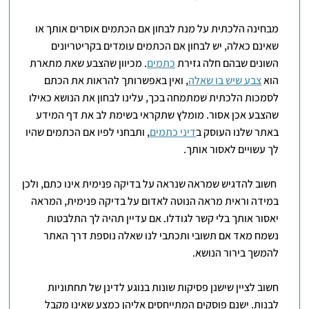
מבחינה הלכתית על מנת לבחון אם הכתמים אוסרים אותך או
שאינם כאלה, יש לבחון אם הכתמים עומדים בקריטריונים
השונים שבהם חלה גזירת
כתמים
. מכיוון שהצבע שאת מתארת
הוא
צבע שיש בו שאלה
, ואין באפשרותך להראות את הכתם
לסמכות הלכתית שמתמחה בכך, עלינו לבחון את הנושא כאילו
שהצבע אכן אסור. מומלץ שתקראי בשימת לב את דף המידע
באתר שלנו העוסק ב
דיני כתמים
, ותבחני לפיו אם הכתמים שהיו
לך עשויים לאסור אותך.
חשוב להדגיש שמראה שנראה על בדיקה פנימית אינו כתם, ולכן
במידה וראית מראה הנוטה לאדום על בדיקה פנימית, המראה
יאסור אותך בלי קשר לגודלו. אם עדיין תהיה לך התלבטות
נשמח מאד אם תשובי ותכתבי לנו שאלה נוספת דרך האתר
להמשך בירור הנושא.
חשוב לציין שישנן פסיקות שונות בנוגע לדינן של תחתוניות
לבנות. ישנם פוסקים המתייחסים אליהן כמצע שאינו מקבל