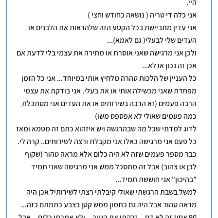
היי.
אני כלה די טריה ( נושאה כחודש וחצי )
אני עדין מתביישת בכל הקטע הזה שלהראות את הלבנים או
העדים שלי לבעלי( גם לאמא)...
ולכן אני מרגישה שאני אוסרת או מתירה את עצמי בלי לדעת אם
אכן זה נכון או לא...
כל העניין של הלכות טהרה מלחיץ אותי במיוחד... אני כל הזמן
מפחדת שאני מכשילה אותי או את בעלי. אני בודקת את עצמי
הרבה פעמים (זא הרבה בשירותים או את העדים אני מסתכלת
כמה פעמים שאולי לא אפספס משו)
לדוג למדתי שכל מה שבהרגשה ויש איזהוא כתם זה מטמא ומאז
כל פעם אני מרגישה כאלו אני מקבלת ורצה לשירותים.. קרה לי.
כבר מספר פעמים שזה לא היה כלום אלא מראה טהור (שקוף
לבן או צהוב) אבל זה מתסכל ממש אני מרגישה שאני תמיד
"בהיכון" אני חוששת תמיד...
למשל בשבת הרגשתי שאולי קיבלתי רצתי לשירותיל אכן היה
מראה טהור אבל היה גם כתמון ממש קטן בצבע כתמתם כזה...
90 אחוז זה לא דם... זרקתי את הנייר... ולא אמרתי כלום... אבל