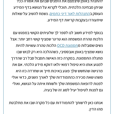
להתנהל באופן שיצמצם את הזמנים שבהם את אסורה ככל
שניתן מבחינה הלכתית. תוכלי לקרוא על הנושא בדף המידע
העוסק ב
התנהלות לאור דיני כתמים
. נשמח להשיב על שאלות
שיתעוררו בעקבות קריאת דף המידע.
בנוסף למידע חשוב לנו לספר לך שלעיתים הקושי במפגש עם
הלכות טהרת המשפחה הוא טריגר שמציף קושי רחב יותר: אצל
נשים שסובלות מ
תסמונת OCD
הלכות טהרה עשויות להיות
נושא שמציף באופן אובססיבי, כשההלכה היא רק לבוש שבו
מתגלה התסמונת. במקרה כזה האישה תסבול סבל רב שהדרך
למנוע אותו היא טיפול רפואי ולאו דווקא מידע הלכתי. אם את
מרגישה שהחשש שלך פוגע באיכות חייך או שחרדה כזו היא
משהו שאת מכירה כהתמודדות שלך לאורך השנים, כדאי אולי
לפנות לרופאת המשפחה שלך ולשוחח איתה על הנושא, ואולי
גם לפנות לטיפול יעיל לסוג זה של בעיה.
אנחנו כאן לרשותך להתמודדות עם כל מקרה שבו את מתלבטת
מהו הדין.