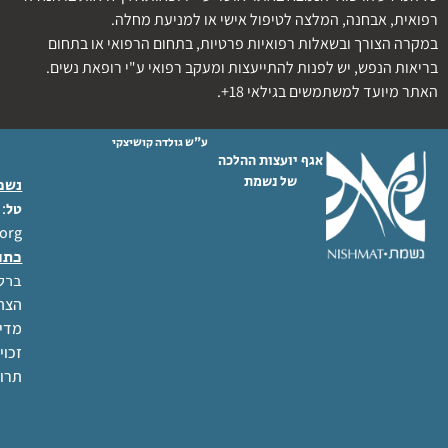
רפואית, אבחנה, המלצה לטיפול אישי או למניעת מחלה.
במקרה הצורך ובשאלות רפואיות פרטיות, בתחום הרפואי או בתחום
בריאות הנפש, יש לפנות להתייעצות ומעקב רפואי ע"י רופאת נשים.
האתר מיועד למשתמשים בגילאי 18+.
ע"ש גולדה קושיצקי
אגף יועצות ההלכה
של נשמת
נשמת
 02-6404333
טל
org
כתו
ברל לוקר
הצהר
מדינ
זכוי
תרו