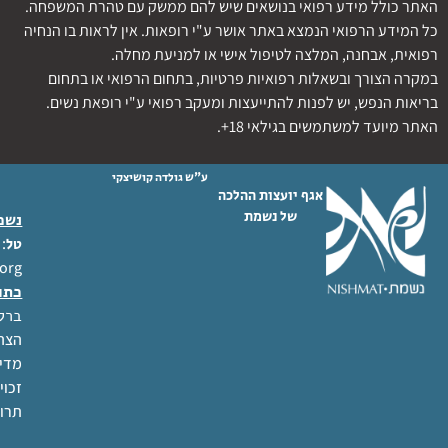
האתר כולל מידע רפואי בנושאים שיש להם ממשק עם טהרת המשפחה.
כל המידע הרפואי הנמצא באתר אושר ע"י רופאות. אין לראות בו הנחיה
רפואית, אבחנה, המלצה לטיפול אישי או למניעת מחלה.
במקרה הצורך ובשאלות רפואיות פרטיות, בתחום הרפואי או בתחום
בריאות הנפש, יש לפנות להתייעצות ומעקב רפואי ע"י רופאת נשים.
האתר מיועד למשתמשים בגילאי 18+.
ע"ש גולדה קושיצקי
אגף יועצות ההלכה
של נשמת
נשמת
 02-6404333
טל
org
כתו
ברל לוקר
הצהר
מדינ
זכוי
תרו