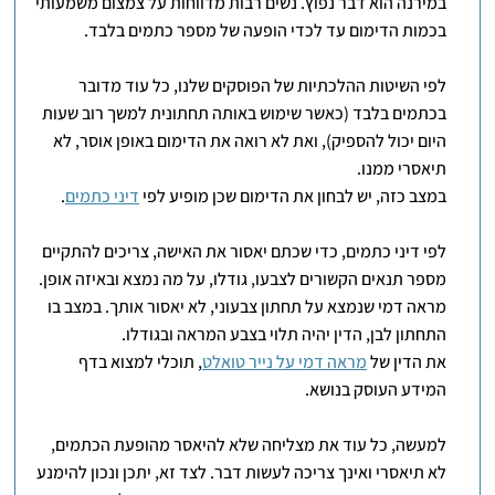
במירנה הוא דבר נפוץ. נשים רבות מדווחות על צמצום משמעותי
בכמות הדימום עד לכדי הופעה של מספר כתמים בלבד.
לפי השיטות ההלכתיות של הפוסקים שלנו, כל עוד מדובר
בכתמים בלבד (כאשר שימוש באותה תחתונית למשך רוב שעות
היום יכול להספיק), ואת לא רואה את הדימום באופן אוסר, לא
תיאסרי ממנו.
במצב כזה, יש לבחון את הדימום שכן מופיע לפי
דיני כתמים
.
לפי דיני כתמים, כדי שכתם יאסור את האישה, צריכים להתקיים
מספר תנאים הקשורים לצבעו, גודלו, על מה נמצא ובאיזה אופן.
מראה דמי שנמצא על תחתון צבעוני, לא יאסור אותך. במצב בו
התחתון לבן, הדין יהיה תלוי בצבע המראה ובגודלו.
את הדין של
מראה דמי על נייר טואלט
, תוכלי למצוא בדף
המידע העוסק בנושא.
למעשה, כל עוד את מצליחה שלא להיאסר מהופעת הכתמים,
לא תיאסרי ואינך צריכה לעשות דבר. לצד זא, יתכן ונכון להימנע