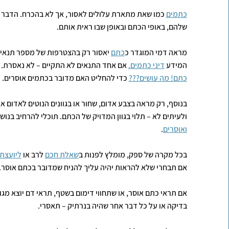
כתמים
כמו שאת מתארת עלולים לאסור, אך לא בהכרח. הדבר תלו
שלהם, באופי הכתם ובאופן שבו ראית אותם.
מראה דמי המוגדר כ
כתם
יאסור רק בהצטרפות של מספר תנאים
המידע
דיני כתמים.
אם אחד התנאים לא התקיים – לא נאסרת. 
כתם! מה עושים???
כדי להחליט האם מדובר בכתמים אוסרים.
בנוסף, רק מראה בצבע אדום, שחור או בגוונים הנוטים לאדום א
ולעיתים לא – תלוי בגוון המדויק של הכתם. תוכלי להרחיב בנו
ואוסרים
.
בכל מקרה של ספק, מומלץ לפנות ב
שאלת חכם
לרב או
ליועצת
אם תבחרי שלא להראות יהיה עליך להניח שמדובר בכתם אוסר.
אם תראי כתם אוסר, או שתחווי דימום בשטף, תראי דם יוצא מגו
בדיקה או על כל דבר אחר שהיה בנרתיק – תאסרי.