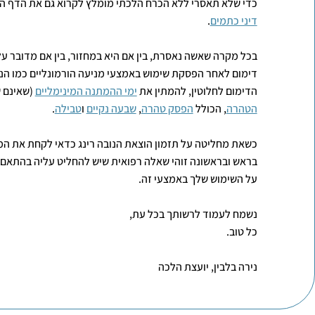
כדי שלא תאסרי ללא הכרח הלכתי מומלץ לקרוא גם את הדף 
דיני כתמים
.
בכל מקרה שאשה נאסרת, בין אם היא במחזור, בין אם מדובר על
דימום לאחר הפסקת שימוש באמצעי מניעה הורמונליים כמו הנו
הדימום לחלוטין, להמתין את
ימי ההמתנה המינימליים
(שאינם 
הטהרה
, הכולל
הפסק טהרה
,
שבעה נקיים
ו
טבילה
.
כשאת מחליטה על תזמון הוצאת הנובה רינג כדאי לקחת את המ
בראש ובראשונה זוהי שאלה רפואית שיש להחליט עליה בהתא
על השימוש שלך באמצעי זה.
נשמח לעמוד לרשותך בכל עת,
כל טוב.
נירה בלבין, יועצת הלכה