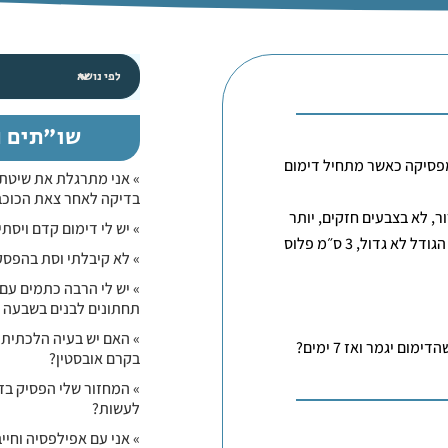
שו"תים נ
פסיקה כאשר מתחיל דימום
» אני מתרגלת את שיטת 
בדיקה לאחר צאת הכוכב
, לא בצבעים חזקים, יותר
» יש לי דימום קדם ויסת
נוטה לחום יום אחד מופיע ויום אחד לא, אז הכתמים לא סדירים הגודל לא גדול, 3 ס״מ פלוס
» לא קיבלתי וסת בהפסק
» יש לי הרבה כתמים עם 
תחתונים לבנים בשבעה נ
» האם יש בעיה הלכתית
בקרם אובסטין?
» המחזור שלי הפסיק בזמ
לעשות?
» אני עם אפילפסיה וחי