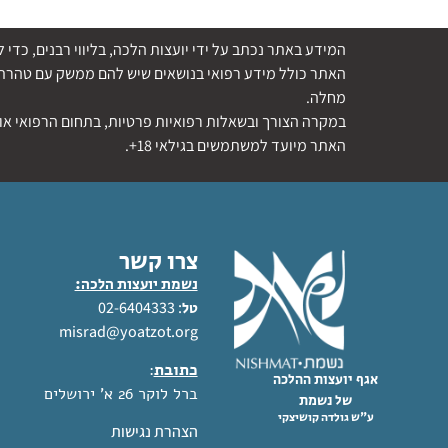
המידע באתר נכתב על ידי יועצות הלכה, בליווי רבנים, כ
האתר כולל מידע רפואי בנושאים שיש להם ממשק עם טהרת ה
מחלה.
במקרה הצורך ובשאלות רפואיות פרטיות, בתחום הרפואי או 
האתר מיועד למשתמשים בגילאי 18+.
צרו קשר
נשמת יועצות הלכה:
: 02-6404333
טל
misrad@yoatzot.org
כתובת
:
אגף יועצות ההלכה
ברל לוקר 26 א' ירושלים
של נשמת
ע"ש גולדה קושיצקי
הצהרת נגישות