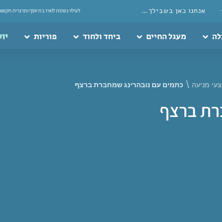
אנחנו כאן בשבילך…
לעילוי נשמת לואיז בת יוסף ומרגרית חקשור
לה
מעגל החיים
ביחד ולחוד
פוריות
יוע
צעי מניעה
\
כתמים עם נובהרינג שמחברת ברצף
רת ברצף