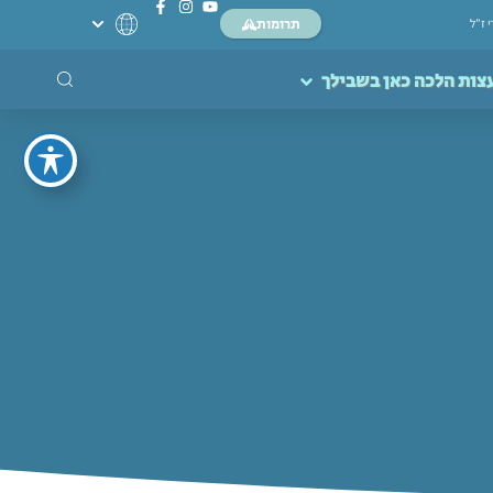
תרומות
י ז”ל
צות הלכה כאן בשבילך