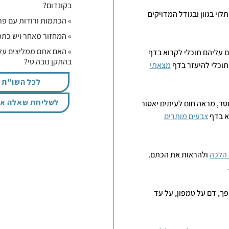
בקונדום?
י בגוון ובגודל המדויקים
» הכתמות ורודות עם פרי
» המחזור מאחר ויש כתמ
» האם אתם ממליצים על
 עליהם תוכלי לקרוא בדף
בהתקן נובה טי?
תוכלי להיעזר בדף
מצאתי
לכל השו"ת
לשליחת שאלה אי
וסר, מראה חום לעיתים יאסור
שא בדף
צבעים מותרים
 הלכה
ולהראות את הכתם.
פך, דם על טמפון, על עד