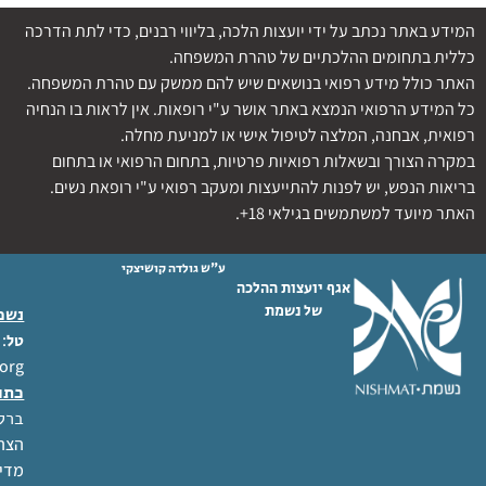
המידע באתר נכתב על ידי יועצות הלכה, בליווי רבנים, כדי לתת הדרכה
כללית בתחומים ההלכתיים של טהרת המשפחה.
האתר כולל מידע רפואי בנושאים שיש להם ממשק עם טהרת המשפחה.
כל המידע הרפואי הנמצא באתר אושר ע"י רופאות. אין לראות בו הנחיה
רפואית, אבחנה, המלצה לטיפול אישי או למניעת מחלה.
במקרה הצורך ובשאלות רפואיות פרטיות, בתחום הרפואי או בתחום
בריאות הנפש, יש לפנות להתייעצות ומעקב רפואי ע"י רופאת נשים.
האתר מיועד למשתמשים בגילאי 18+.
ע"ש גולדה קושיצקי
אגף יועצות ההלכה
של נשמת
נשמת
 02-6404333
טל
org
כתו
ברל לוקר
הצהר
מדינ