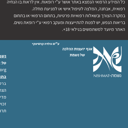
כל המידע הרפואי הנמצא באתר אושר ע"י רופאות. אין לראות בו הנחיה
רפואית, אבחנה, המלצה לטיפול אישי או למניעת מחלה.
במקרה הצורך ובשאלות רפואיות פרטיות, בתחום הרפואי או בתחום
בריאות הנפש, יש לפנות להתייעצות ומעקב רפואי ע"י רופאת נשים.
האתר מיועד למשתמשים בגילאי 18+.
ע"ש גולדה קושיצקי
אגף יועצות ההלכה
של נשמת
נשמת
 02-6404333
טל
org
כתו
ברל לוקר
הצהר
מדינ
זכוי
תרו