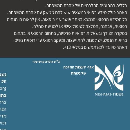
כללית בתחומים ההלכתיים של טהרת המשפחה.
האתר כולל מידע רפואי בנושאים שיש להם ממשק עם טהרת המשפחה.
כל המידע הרפואי הנמצא באתר אושר ע"י רופאות. אין לראות בו הנחיה
רפואית, אבחנה, המלצה לטיפול אישי או למניעת מחלה.
במקרה הצורך ובשאלות רפואיות פרטיות, בתחום הרפואי או בתחום
בריאות הנפש, יש לפנות להתייעצות ומעקב רפואי ע"י רופאת נשים.
האתר מיועד למשתמשים בגילאי 18+.
ע"ש גולדה קושיצקי
אגף יועצות ההלכה
של נשמת
נשמת
 02-6404333
טל
org
כתו
ברל לוקר
הצהר
מדינ
זכוי
תרו