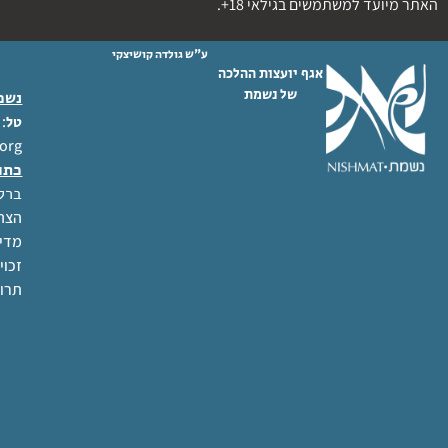
האתר מיועד למשתמשים בגילאי 18+.
ע"ש גולדה קושיצקי
אגף יועצות ההלכה
של נשמת
נשמת
 02-6404333
טל
org
כתו
ברל לוקר
הצהר
מדינ
זכוי
תרו