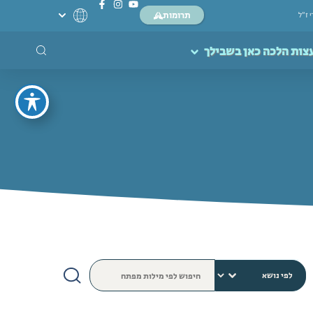
תרומות
י ז”ל
צות הלכה כאן בשבילך