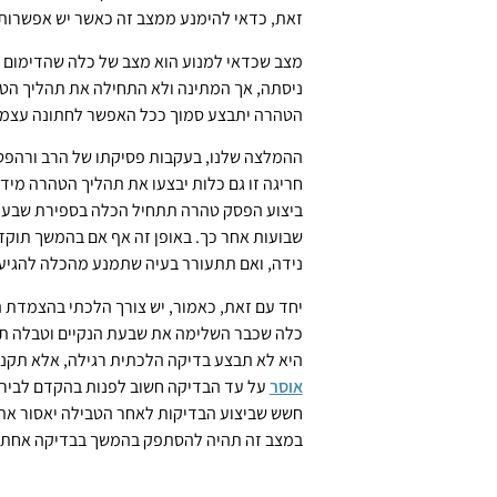
זאת, כדאי להימנע ממצב זה כאשר יש אפשרות
מצב שכדאי למנוע הוא מצב של כלה שהדימום של
ניסתה, אך המתינה ולא התחילה את תהליך הט
הטהרה יתבצע סמוך ככל האפשר לחתונה עצמה
ההמלצה שלנו, בעקבות פסיקתו של הרב ורהפט
חריגה זו גם כלות יבצעו את תהליך הטהרה מיד
ביצוע הפסק טהרה תתחיל הכלה בספירת שבעה נ
שבועות אחר כך. באופן זה אף אם בהמשך תוק
נידה, ואם תתעורר בעיה שתמנע מהכלה להגיע 
יחד עם זאת, כאמור, יש צורך הלכתי בהצמדת הב
כלה שכבר השלימה את שבעת הנקיים וטבלה תמ
היא לא תבצע בדיקה הלכתית רגילה, אלא תק
אוסר
על עד הבדיקה חשוב לפנות בהקדם לבירו
חשש שביצוע הבדיקות לאחר הטבילה יאסור את ה
במצב זה תהיה להסתפק בהמשך בבדיקה אחת 