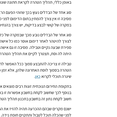
באופן כללי, תהליך הטהרה לקראת חתונה שונ
סוג אחד של הבדלים נעוץ בכך שזוהי הפעם הרא
מסיבה זו אין צורך להמתין בתום הדימום לפני ס
במקרה של קושי לבצע בדיקות, יש צורך בהנחיו
סוג אחר של הבדלים נובע מכך שבמקרה של כלה,
לצורך להיטהר לאחר דימום אוסר כמו כל איש
ספירת שבעה נקיים וטבילה. מסיבה זו גם אישה
היתה לה וסת, תצטרך לקיים את תהליך הטהרה 
טבילה זו צריכה להתבצע סמוך ככל האפשר לחת
הטהרה בסמוך לוסת האחרונה שלהן, אלא זמן מ
שיגרה תוכלי לקרוא
כאן
.
בתקופת החירום הנוכחית זוגות רבים מוצאים א
בנוסף לכך שחשוב לקחת בחשבון אפשרות זו ב
חשוב לקחת נתון זה בחשבון בתכנון תהליך הטה
ישנם מקרים שבהם ההכרעה תהיה להזיז את ה
לפני שהכלה תוכל לטבול ותתקיים חופת נידה. א