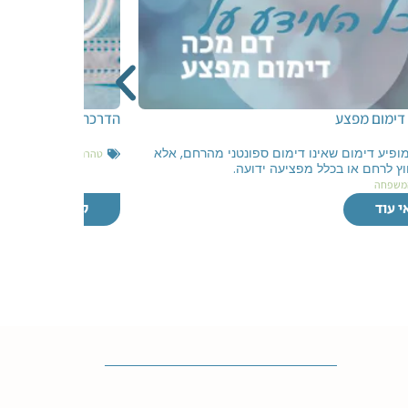
דימום מפצע
הדרכת כלות בימי קורו
ופיע דימום שאינו דימום ספונטני מהרחם, אלא
טהרת המשפחה במצבי חר
ץ לרחם או בכלל מפציעה ידועה.
משפחה
י עוד
קראי עוד