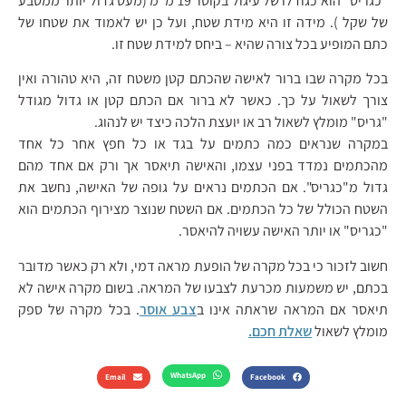
"כגריס" הוא כגודלו של עיגול בקוטר 19 מ"מ (מעט גדול יותר ממטבע
של שקל ). מידה זו היא מידת שטח, ועל כן יש לאמוד את שטחו של
כתם המופיע בכל צורה שהיא – ביחס למידת שטח זו.
בכל מקרה שבו ברור לאישה שהכתם קטן משטח זה, היא טהורה ואין
צורך לשאול על כך. כאשר לא ברור אם הכתם קטן או גדול מגודל
"גריס" מומלץ לשאול רב או יועצת הלכה כיצד יש לנהוג.
במקרה שנראים כמה כתמים על בגד או כל חפץ אחר כל אחד
מהכתמים נמדד בפני עצמו, והאישה תיאסר אך ורק אם אחד מהם
גדול מ"כגריס". אם הכתמים נראים על גופה של האישה, נחשב את
השטח הכולל של כל הכתמים. אם השטח שנוצר מצירוף הכתמים הוא
"כגריס" או יותר האישה עשויה להיאסר.
חשוב לזכור כי בכל מקרה של הופעת מראה דמי, ולא רק כאשר מדובר
בכתם, יש משמעות מכרעת לצבעו של המראה. בשום מקרה אישה לא
תיאסר אם המראה שראתה אינו ב
צבע אוסר
. בכל מקרה של ספק
מומלץ לשאול
שאלת חכם.
WhatsApp
Email
Facebook