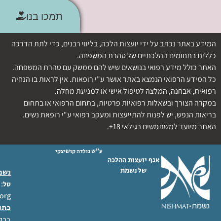
תמכו בנו
המידע באתר נכתב על ידי יועצות הלכה, בליווי רבנים, כדי לתת הדרכה
כללית בתחומים ההלכתיים של טהרת המשפחה.
האתר כולל מידע רפואי בנושאים שיש להם ממשק עם טהרת המשפחה.
כל המידע הרפואי הנמצא באתר אושר ע"י רופאות. אין לראות בו הנחיה
רפואית, אבחנה, המלצה לטיפול אישי או למניעת מחלה.
במקרה הצורך ובשאלות רפואיות פרטיות, בתחום הרפואי או בתחום
בריאות הנפש, יש לפנות להתייעצות ומעקב רפואי ע"י רופאת נשים.
האתר מיועד למשתמשים בגילאי 18+.
ע"ש גולדה קושיצקי
אגף יועצות ההלכה
של נשמת
נשמת
 02-6404333
טל
org
כתו
ברל לוקר