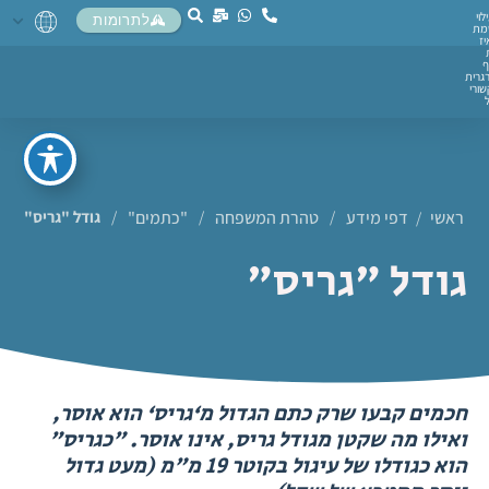
לוי
לתרומות
מת
יז
ף
גרית
ורי
ראשי
דפי מידע
/
טהרת המשפחה
/
"כתמים"
/
גודל "גריס"
/
גודל "גריס"
חכמים קבעו שרק כתם הגדול מ‘גריס‘ הוא אוסר,
ואילו מה שקטן מגודל גריס, אינו אוסר. "כגריס"
הוא כגודלו של עיגול בקוטר 19 מ"מ (מעט גדול