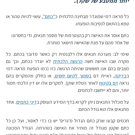
יותר ממטבע של שקל).
כל מראה דמי שמוגדר מבחינה הלכתית כ
"כתם"
, עשוי להיות טהור או
טמא בהתאם לנסיבות הופעתו.
כתם אוסר את האישה רק בהצטרפות של מספר תנאים, ודי בחסרונו
של אחד מהם על מנת שהאישה תישאר מותרת.
שימי לב: מערכת תנאים אלו רלבנטית רק כאשר מדובר בכתם. כל
מקרה שבו האישה חשה
הרגשה הלכתית
לא יוגדר ככתם, וכך גם
מצבים בהם אנו חוששים שהיתה הרגשה כזו (כמו הופעת מראה דמי
ב
בדיקה
, ראיית דם
בסמוך לקיום יחסים
, או בחלק מהמקרים בהם
נראה
דם בקינוח
לאחר הטלת שתן). למקרים אלו יש דין הלכתי חמור
יותר, והם לא ייחשבו לכתמים.
על מכלול התנאים ניתן לקרוא בדף המידע העוסק ב
דיני כתמים
. אחד
מתנאים אלו הוא גודל הכתם:
חכמים קבעו שרק כתם הגדול מ‘גריס‘ יש בו כדי לאסור, ועל כן כל
כתם שקטן מגודל זה מותיר את האישה בטהרתה. הגודל המכונה