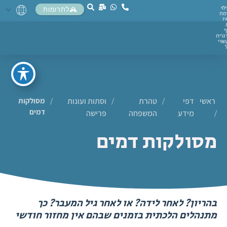
לוי
לתרומות
מת
יז
ף
גרית
ורי
ראשי
דפי
/
טהרת
/
וסתות ועונות
/
מסולקות
דמים
/
מידע
המשפחה
פרישה
מסולקות דמים
בהריון? לאחר לידה? או לאחר גיל המעבר? כך
מתנהלים הלכתית בזמנים שבהם אין מחזור חודשי