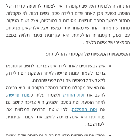
ההנחה ההלכתית היא שבתקופה זו אין לצפות להופעה סדירה של
הווסת. בפועל אכן לאחר שדם הלידה פסק, נשים רבות לא מקבלות
מחזור למשך מספר חודשים. מסיבות הורמונליות, אצל נשים מניקות
מתחדש המחזור החודשי מאוחר יותר מאשר אצל אלו שאינן מניקות.
עם זאת, הקטגוריה ההלכתית היא עקרונית ואינה תלויה במצב
הספציפי של אישה כלשהי.
המשמעויות המעשיות של הקטגוריה ההלכתית:
אישה בשנתיים לאחר לידה אינה צריכה לחשב וסתות או
צריכה לשמור עונות פרישה לאחר הפסקת דם הלידה,
ללא קשר לדפוסים שהיו לה לפני שהרתה.
אם האישה מקבלת מחזור במהלך תקופה זו, היא צריכה
לחשב את
וסת החודש
ולשמור עליה כ
עונת פרישה
.
לאחר הופעת וסת בפעם השניה, היא צריכה לחשב גם
את
וסת ההפלגה
. לפי שיטת הרבנים המלווים את
עבודתינו היא אינה צריכה לחשב את העונה הבינונית
ולפרוש בה.
אפילו אם יש חוקיות מדוייקת בהופעת הווסת שלה, אישה