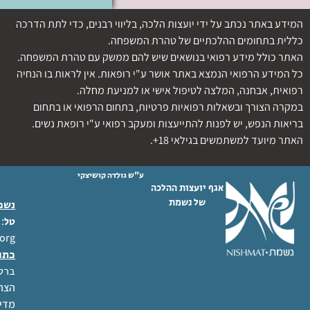
המידע באתר נכתב על ידי יועצות הלכה, בליווי רבנים, כדי לתת הדרכה
כללית בתחומים ההלכתיים של טהרת המשפחה.
האתר כולל מידע רפואי בנושאים שיש להם ממשק עם טהרת המשפחה.
כל המידע הרפואי הנמצא באתר אושר ע"י רופאות. אין לראות בו הנחיה
רפואית, אבחנה, המלצה לטיפול אישי או למניעת מחלה.
במקרה הצורך ובשאלות רפואיות פרטיות, בתחום הרפואי או בתחום
בריאות הנפש, יש לפנות להתייעצות ומעקב רפואי ע"י רופאת נשים.
האתר מיועד למשתמשים בגילאי 18+.
ע"ש גולדה קושיצקי
אגף יועצות ההלכה
של נשמת
נשמת
 02-6404333
טל
org
כתו
ברל לוקר
הצהר
מדינ