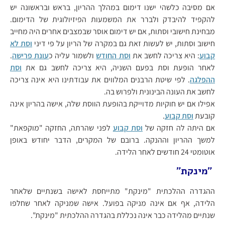
אם מסיבה כלשהי ישנו דימום במהלך ההריון, בראש ובראשונה יש
להקפיד להיבדק ולברר את המשמעות הפיזיולוגית של הדימום.
מבחינת חישובי וסתות, אם יש דימום אוסר שבמצבים אחרים היה מחייב
חישוב וסתות, יש לעשות זאת גם במקרה של הריון על פי דיני
וסת לא
קבוע
: היא צריכה לחשב את
וסת החודש
ולשמור עליה כ
עונת פרישה
.
לאחר הופעת וסת בפעם השניה, היא צריכה לחשב גם את
וסת
ההפלגה
. לפי שיטת הרבנים המלווים את עבודתינו היא אינה צריכה
לחשב את העונה הבינונית ולפרוש בה.
אפילו אם יש חוקיות מדוייקת בהופעת הווסת שלה, אישה בהריון אינה
קובעת
וסת קבוע
.
אם היתה לה חזקה של
וסת קבוע
לפני שהרתה, החזקה "מוקפאת"
למשך ההריון וההנקה. ברובם של המקרים, הדבר יחודש באופן
אוטומטי 24 חודשים לאחר הלידה.
"מינקת"
ההגדרה ההלכתית "מינקת" מתייחסת לאישה בשנתיים שלאחר
הלידה, אף אם אינה מניקה בפועל. אישה שמניקה לאחר שחלפו
שנתיים מהלידה כבר אינה נכללת בהגדרה ההלכתית "מינקת".