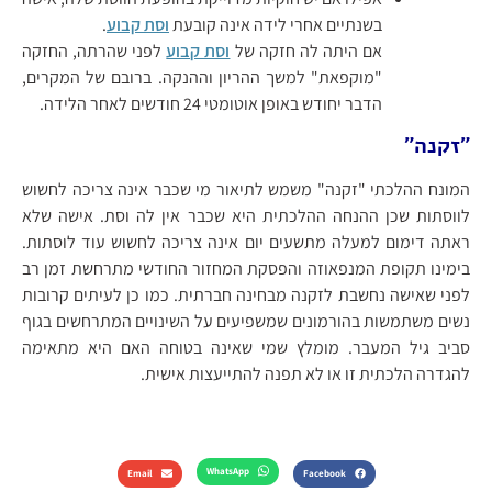
בשנתיים אחרי לידה אינה קובעת
וסת קבוע
.
אם היתה לה חזקה של
וסת קבוע
לפני שהרתה, החזקה
"מוקפאת" למשך ההריון וההנקה. ברובם של המקרים,
הדבר יחודש באופן אוטומטי 24 חודשים לאחר הלידה.
"זקנה"
המונח ההלכתי "זקנה" משמש לתיאור מי שכבר אינה צריכה לחשוש
לווסתות שכן ההנחה ההלכתית היא שכבר אין לה וסת. אישה שלא
ראתה דימום למעלה מתשעים יום אינה צריכה לחשוש עוד לוסתות.
בימינו תקופת המנפאוזה והפסקת המחזור החודשי מתרחשת זמן רב
לפני שאישה נחשבת לזקנה מבחינה חברתית. כמו כן לעיתים קרובות
נשים משתמשות בהורמונים שמשפיעים על השינויים המתרחשים בגוף
סביב גיל המעבר. מומלץ שמי שאינה בטוחה האם היא מתאימה
להגדרה הלכתית זו או לא תפנה להתייעצות אישית.
WhatsApp
Email
Facebook