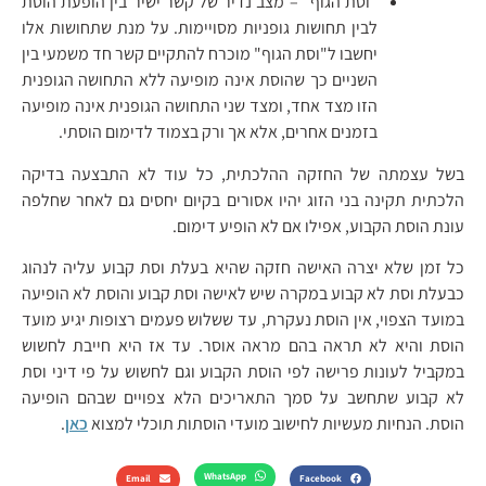
"וסת הגוף" – מצב נדיר של קשר ישיר בין הופעת הוסת
לבין תחושות גופניות מסויימות. על מנת שתחושות אלו
יחשבו ל"וסת הגוף" מוכרח להתקיים קשר חד משמעי בין
השניים כך שהוסת אינה מופיעה ללא התחושה הגופנית
הזו מצד אחד, ומצד שני התחושה הגופנית אינה מופיעה
בזמנים אחרים, אלא אך ורק בצמוד לדימום הוסתי.
בשל עצמתה של החזקה ההלכתית, כל עוד לא התבצעה בדיקה
הלכתית תקינה בני הזוג יהיו אסורים בקיום יחסים גם לאחר שחלפה
עונת הוסת הקבוע, אפילו אם לא הופיע דימום.
כל זמן שלא יצרה האישה חזקה שהיא בעלת וסת קבוע עליה לנהוג
כבעלת וסת לא קבוע במקרה שיש לאישה וסת קבוע והוסת לא הופיעה
במועד הצפוי, אין הוסת נעקרת, עד ששלוש פעמים רצופות יגיע מועד
הוסת והיא לא תראה בהם מראה אוסר. עד אז היא חייבת לחשוש
במקביל לעונות פרישה לפי הוסת הקבוע וגם לחשוש על פי דיני וסת
לא קבוע שתחשב על סמך התאריכים הלא צפויים שבהם הופיעה
הוסת. הנחיות מעשיות לחישוב מועדי הוסתות תוכלי למצוא
כאן
.
WhatsApp
Email
Facebook