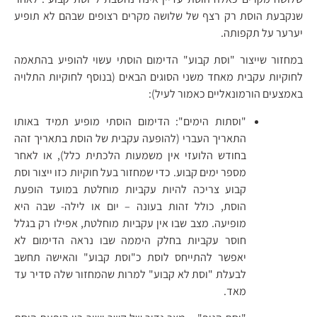
שנקבעת הוסת רק רצף של שלושה מקרים רצופים שבהם לא תופיע
יערער על תקפותה.
במחזור שייצור "וסת קבוע" הדימום הוסתי עשוי להופיע בהתאמה
לחוקיות עקבית מאחד משני הסוגים הבאים (בנוסף לחוקיות התלויה
באמצעים הורמונאליים כאמור לעיל):
"וסתות הימים": הדימום הוסתי מופיע תמיד באותו
התאריך העברי (להופעה עקבית של הוסת בתאריך זהה
בחודש הלועזי אין משמעות הלכתית כלל), או לאחר
מספר ימים קבוע. כדי שמחזור בעל חוקיות כזו ייצור וסת
קבוע צריכה להיות עקביות מוחלטת במועד הופעת
הוסת, כולל זהות בעונה – יום או לילה- שבה היא
מופיעה. מצב שבו אין עקביות מוחלטת, אפילו רק בגלל
חוסר עקביות בחלק היממה שבו נראה הדימום לא
יאפשר להתייחס לוסת כ"וסת קבוע" והאישה תחשב
לבעלת "וסת לא קבוע" למרות שהמחזור שלה סדיר עד
מאד.