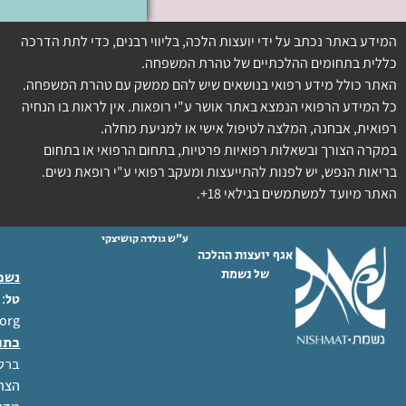
המידע באתר נכתב על ידי יועצות הלכה, בליווי רבנים, כדי לתת הדרכה
כללית בתחומים ההלכתיים של טהרת המשפחה.
האתר כולל מידע רפואי בנושאים שיש להם ממשק עם טהרת המשפחה.
כל המידע הרפואי הנמצא באתר אושר ע"י רופאות. אין לראות בו הנחיה
רפואית, אבחנה, המלצה לטיפול אישי או למניעת מחלה.
במקרה הצורך ובשאלות רפואיות פרטיות, בתחום הרפואי או בתחום
בריאות הנפש, יש לפנות להתייעצות ומעקב רפואי ע"י רופאת נשים.
האתר מיועד למשתמשים בגילאי 18+.
ע"ש גולדה קושיצקי
אגף יועצות ההלכה
של נשמת
נשמת
 02-6404333
טל
org
כתו
ברל לוקר
הצהר