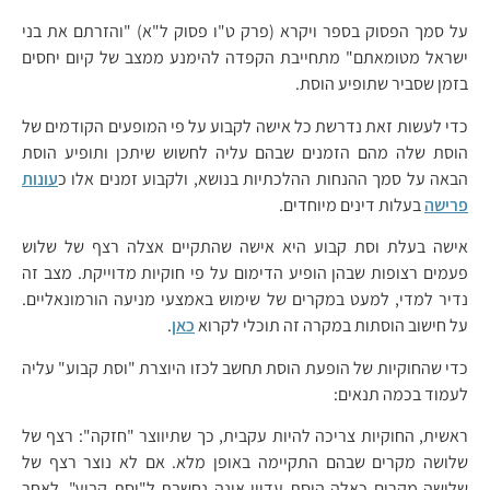
על סמך הפסוק בספר ויקרא (פרק ט"ו פסוק ל"א) "והזרתם את בני
ישראל מטומאתם" מתחייבת הקפדה להימנע ממצב של קיום יחסים
בזמן שסביר שתופיע הוסת.
כדי לעשות זאת נדרשת כל אישה לקבוע על פי המופעים הקודמים של
הוסת שלה מהם הזמנים שבהם עליה לחשוש שיתכן ותופיע הוסת
הבאה על סמך ההנחות ההלכתיות בנושא, ולקבוע זמנים אלו כ
עונות
פרישה
בעלות דינים מיוחדים.
אישה בעלת וסת קבוע היא אישה שהתקיים אצלה רצף של שלוש
פעמים רצופות שבהן הופיע הדימום על פי חוקיות מדוייקת. מצב זה
נדיר למדי, למעט במקרים של שימוש באמצעי מניעה הורמונאליים.
על חישוב הוסתות במקרה זה תוכלי לקרוא
כאן
.
כדי שהחוקיות של הופעת הוסת תחשב לכזו היוצרת "וסת קבוע" עליה
לעמוד בכמה תנאים:
ראשית, החוקיות צריכה להיות עקבית, כך שתיווצר "חזקה": רצף של
שלושה מקרים שבהם התקיימה באופן מלא. אם לא נוצר רצף של
שלושה מקרים כאלה הוסת עדיין אינה נחשבת ל"וסת קבוע". לאחר