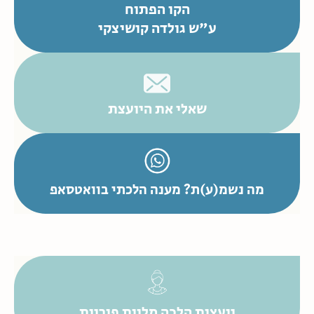
הקו הפתוח
ע"ש גולדה קושיצקי
שאלי את היועצת
מה נשמ(ע)ת? מענה הלכתי בוואטסאפ
יועצות הלכה מלוות פוריות