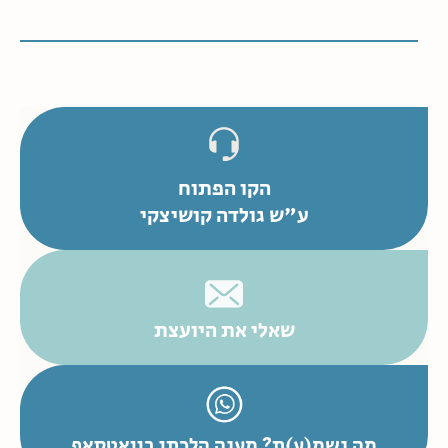
הקו הפתוח
ע"ש גולדה קושיצקי
שאלי את היועצת
מה נשמ(ע)ת? מענה הלכתי בוואטסאפ