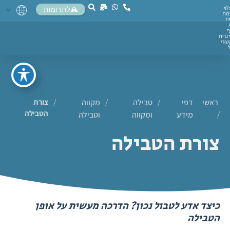
לוי
לתרומות
מת
יז
ף
גרית
ורי
ראשי
דפי
/
טבילה
/
מקווה
/
צורת
הטבילה
/
מידע
ומקווה
וטבילה
צורת הטבילה
כיצד אדע לטבול נכון? הדרכה מעשית על אופן
הטבילה