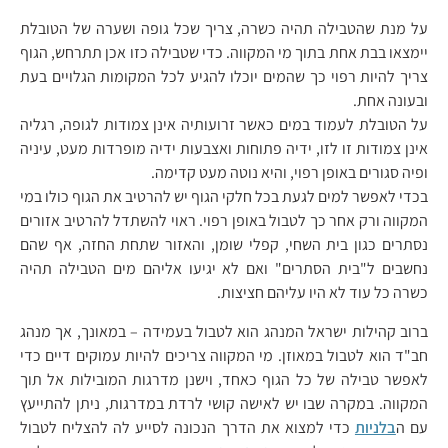
על מנת שהטבילה תהיה כשרה, צריך שכל גופה ושערה של הטובלת
יימצאו בבת אחת בתוך מי המקווה. כדי שטבילה כזו אכן תתרחש, הגוף
צריך להיות רפוי כך שהמים יוכלו להגיע לכל המקומות הגלויים בעת
ובעונה אחת.
על הטובלת לעמוד במים כאשר זרועותיה אינן צמודות לגופה, רגליה
אינן צמודות זו לזו, ידיה פתוחות ואצבעות ידיה מופרדות מעט, עיניה
ופיה סגורים באופן רפוי, והיא נוטה מעט קדימה.
בכדי לאפשר למים לגעת בכל חלקי הגוף יש להרטיב את הגוף כולו במי
המקווה ורק אחר כך לטבול באופן רפוי. ראוי להשתדל להרטיב אזורים
נסתרים כגון בית השחי, קפלי שומן, והאזור שתחת החזה, אף שהם
נחשבים ל"בית הסתרים" ואם לא יגיעו אליהם מים הטבילה תהיה
כשרה כל עוד לא היו עליהם חציצות.
ברוב קהילות ישראל המנהג הוא לטבול בעמידה – במאונך, אך מנהג
חב"ד הוא לטבול במאוזן. מי המקווה צריכים להיות עמוקים דיים כדי
לאפשר טבילה של כל הגוף כאחד, וישנן מדרגות המובילות אל תוך
המקווה. במקרה שבו יש לאישה קושי לרדת במדרגות, ניתן להתייעץ
עם ה
בלניות
כדי למצוא את הדרך הנכונה לסייע לה להצליח לטבול