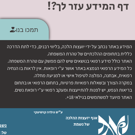
דף המידע עזר לך?!
תמכו בנו
המידע באתר נכתב על ידי יועצות הלכה, בליווי רבנים, כדי לתת הדרכה
כללית בתחומים ההלכתיים של טהרת המשפחה.
האתר כולל מידע רפואי בנושאים שיש להם ממשק עם טהרת המשפחה.
כל המידע הרפואי הנמצא באתר אושר ע"י רופאות. אין לראות בו הנחיה
רפואית, אבחנה, המלצה לטיפול אישי או למניעת מחלה.
במקרה הצורך ובשאלות רפואיות פרטיות, בתחום הרפואי או בתחום
בריאות הנפש, יש לפנות להתייעצות ומעקב רפואי ע"י רופאת נשים.
האתר מיועד למשתמשים בגילאי 18+.
ע"ש גולדה קושיצקי
אגף יועצות ההלכה
של נשמת
נשמת
 02-6404333
טל