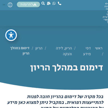
לוי
לתרומות
מת
יז
ף
גרית
ורי
ראשי
דפי
/
הריון, לידה
/
הריון
/
דימום במהלך
הריון
/
מידע
והנקה
דימום במהלך הריון
בכל מקרה של דימום בהריון חובה לפנות
להתייעצות רפואית. במקביל ניתן למצוא כאן מידע