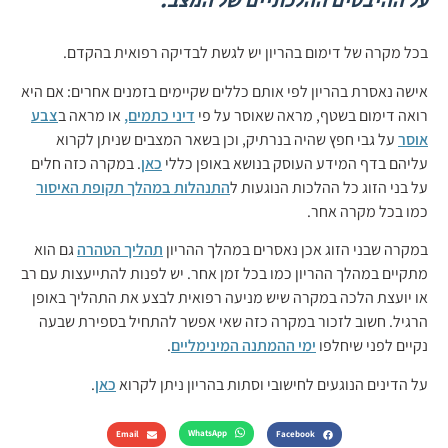
על ההיבטים ההלכתיים של המצב.
בכל מקרה של דימום בהריון יש לגשת לבדיקה רפואית בהקדם.
אישה נאסרת בהריון לפי אותם כללים שקיימים בזמנים אחרים: אם היא
רואה דימום בשטף, מראה שאוסר על פי
דיני כתמים,
או מראה ב
צבע
אוסר
על גבי חפץ שהיה בנרתיק, וכן בשאר המצבים שניתן לקרוא
עליהם בדף המידע העוסק בנושא באופן כללי
כאן
. במקרה כזה חלים
על בני הזוג כל ההלכות הנוגעות ל
התנהלות במהלך תקופת האיסור
כמו בכל מקרה אחר.
במקרה שבני הזוג אכן נאסרים במהלך ההריון
תהליך הטהרה
גם הוא
מתקיים במהלך ההריון כמו בכל זמן אחר. יש לפנות להתייעצות עם רב
או יועצת הלכה במקרה שיש מניעה רפואית לבצע את התהליך באופן
הרגיל. חשוב לזכור במקרה כזה שאי אפשר להתחיל בספירת שבעה
נקיים לפני שיחלפו
ימי ההמתנה המינימליים
.
על הדינים הנוגעים לחישובי וסתות בהריון ניתן לקרוא
כאן
.
WhatsApp
Email
Facebook