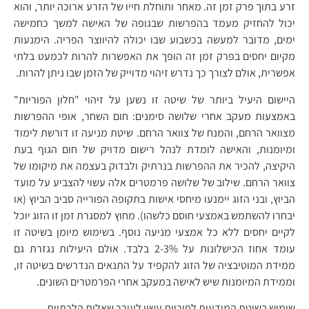
זרע בתוך פרק זמן זה. מאחר ותוחלת חייו של הזרע ארוכה יותר, והוא
יכול להחזיק מעמד בהפרשות שבגופה של האישה למשך כחמישה
ימים, מדובר למעשה בכשבוע שבו יכולה להיווצר הפריה. הימנעות
מקיום יחסים בפרק זמן זה הופך את האפשרות להרות לכמעט בלתי
אפשרית, אולם לצורך כך נדרש זיהוי מדוייק של הזמן שבו ניתן להרות.
היישום היעיל ביותר של שיטה זו נשען על זיהוי "חלון הפוריות"
באמצעות מעקב אחרי שלושה סימנים: חום השחר, אופי ההפרשות
מצוואר הרחם, והמנח של צוואר הרחם. שיטת מניעה זו דורשת לימוד
ומיומנות, והאישה לומדת לנהל רישום מדויק של חום הגוף בעת
היקיצה, להכיר את ההפרשות בנרתיק ולבדוק בעצמה את מיקומו של
צוואר הרחם. שילוב של שלושה פרמטרים אלה עשוי להצביע על מועד
הביוץ, ובני הזוג יימנעו מיחסי אישות בתקופה הפורייה סביב הביוץ (או
יבחרו להשתמש באמצעי חוסם כלשהו). מחוץ למסגרת זמן זו הזוג יוכל
לקיים יחסים ללא כל אמצעי מניעה נוסף. בשימוש מיומן בשיטה זו
עומד אחוז הכישלונות על 2-3% בלבד. אולם היעילות נגזרת גם
ממידת המוטיבציה של הזוג להקפיד על התנאים הנדרשים בשיטה זו,
וממידת המיומנות שיש לאישה במעקב אחרי הפרמטרים השונים.
שימוש בשיטת המודעות לפוריות עשוי לעורר שאלות הלכתיות.