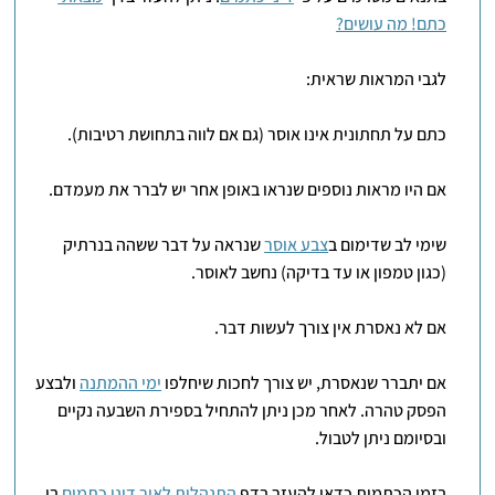
כתם! מה עושים?
לגבי המראות שראית:
כתם על תחתונית אינו אוסר (גם אם לווה בתחושת רטיבות).
אם היו מראות נוספים שנראו באופן אחר יש לברר את מעמדם.
שימי לב שדימום ב
צבע אוסר
שנראה על דבר ששהה בנרתיק
(כגון טמפון או עד בדיקה) נחשב לאוסר.
אם לא נאסרת אין צורך לעשות דבר.
אם יתברר שנאסרת, יש צורך לחכות שיחלפו
ימי ההמתנה
ולבצע
הפסק טהרה. לאחר מכן ניתן להתחיל בספירת השבעה נקיים
ובסיומם ניתן לטבול.
בזמן הכתמות כדאי להעזר בדף
התנהלות לאור דיני כתמים
בו