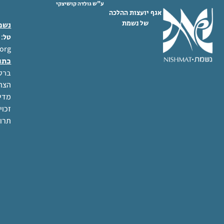
ע"ש גולדה קושיצקי
אגף יועצות ההלכה
של נשמת
נשמת
 02-6404333
טל
org
כתו
ברל לוקר
הצהר
מדינ
זכוי
תרו