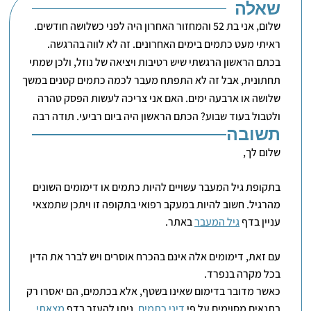
שאלה
שלום, אני בת 52 והמחזור האחרון היה לפני כשלושה חודשים.
ראיתי מעט כתמים בימים האחרונים. זה לא לווה בהרגשה.
בכתם הראשון הרגשתי שיש רטיבות ויציאה של נוזל, ולכן שמתי
תחתונית, אבל זה לא התפתח מעבר לכמה כתמים קטנים במשך
שלושה או ארבעה ימים. האם אני צריכה לעשות הפסק טהרה
ולטבול בעוד שבוע? הכתם הראשון היה ביום רביעי. תודה רבה
תשובה
שלום לך,
בתקופת גיל המעבר עשויים להיות כתמים או דימומים השונים
מהרגיל. חשוב להיות במעקב רפואי בתקופה זו ויתכן שתמצאי
עניין בדף
גיל המעבר
באתר.
עם זאת, דימומים אלה אינם בהכרח אוסרים ויש לברר את הדין
בכל מקרה בנפרד.
כאשר מדובר בדימום שאינו בשטף, אלא בכתמים, הם יאסרו רק
בתנאים מסוימים על פי
דיני כתמים
. ניתן להעזר בדף
מצאתי