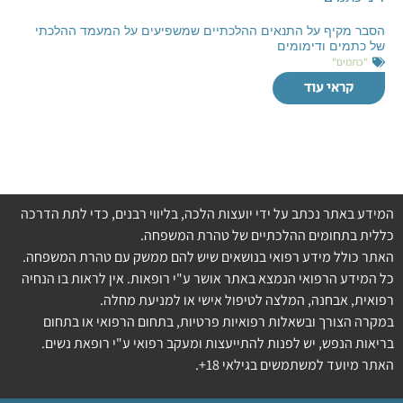
הסבר מקיף על התנאים ההלכתיים שמשפיעים על המעמד ההלכתי
של כתמים ודימומים
"כתמים"
קראי עוד
המידע באתר נכתב על ידי יועצות הלכה, בליווי רבנים, כדי לתת הדרכה
כללית בתחומים ההלכתיים של טהרת המשפחה.
האתר כולל מידע רפואי בנושאים שיש להם ממשק עם טהרת המשפחה.
כל המידע הרפואי הנמצא באתר אושר ע"י רופאות. אין לראות בו הנחיה
רפואית, אבחנה, המלצה לטיפול אישי או למניעת מחלה.
במקרה הצורך ובשאלות רפואיות פרטיות, בתחום הרפואי או בתחום
בריאות הנפש, יש לפנות להתייעצות ומעקב רפואי ע"י רופאת נשים.
האתר מיועד למשתמשים בגילאי 18+.