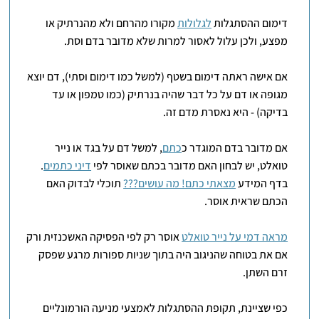
דימום ההסתגלות
לגלולות
מקורו מהרחם ולא מהנרתיק או
מפצע, ולכן עלול לאסור למרות שלא מדובר בדם וסת.
אם אישה ראתה דימום בשטף (למשל כמו דימום וסתי), דם יוצא
מגופה או דם על כל דבר שהיה בנרתיק (כמו טמפון או עד
בדיקה) - היא נאסרת מדם זה.
אם מדובר בדם המוגדר כ
כתם
, למשל דם על בגד או נייר
טואלט, יש לבחון האם מדובר בכתם שאוסר לפי
דיני כתמים
.
בדף המידע
מצאתי כתם! מה עושים???
תוכלי לבדוק האם
הכתם שראית אוסר.
מראה דמי על נייר טואלט
אוסר רק לפי הפסיקה האשכנזית ורק
אם את בטוחה שהניגוב היה בתוך שניות ספורות מרגע שפסק
זרם השתן.
כפי שציינת, תקופת ההסתגלות לאמצעי מניעה הורמונליים