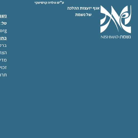
ע"ש גולדה קושיצקי
אגף יועצות ההלכה
של נשמת
נשמת
 02-6404333
טל
org
כתו
ברל לוקר
הצהר
מדינ
זכוי
תרו