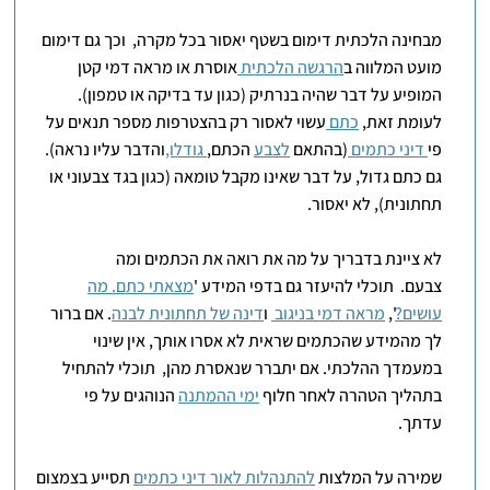
מבחינה הלכתית דימום בשטף יאסור בכל מקרה, וכך גם דימום
מועט המלווה ב
הרגשה הלכתית
אוסרת או מראה דמי קטן
המופיע על דבר שהיה בנרתיק (כגון עד בדיקה או טמפון).
לעומת זאת,
כתם
עשוי לאסור רק בהצטרפות מספר תנאים על
פי
דיני כתמים
(בהתאם
לצבע
הכתם,
גודלו,
והדבר עליו נראה).
גם כתם גדול, על דבר שאינו מקבל טומאה (כגון בגד צבעוני או
תחתונית), לא יאסור.
לא ציינת בדבריך על מה את רואה את הכתמים ומה
צבעם. תוכלי להיעזר גם בדפי המידע '
מצאתי כתם. מה
עושים?
',
מראה דמי בניגוב
ו
דינה של תחתונית לבנה
. אם ברור
לך מהמידע שהכתמים שראית לא אסרו אותך, אין שינוי
במעמדך ההלכתי. אם יתברר שנאסרת מהן, תוכלי להתחיל
בתהליך הטהרה לאחר חלוף
ימי ההמתנה
הנוהגים על פי
עדתך.
שמירה על המלצות
להתנהלות לאור דיני כתמים
תסייע בצמצום