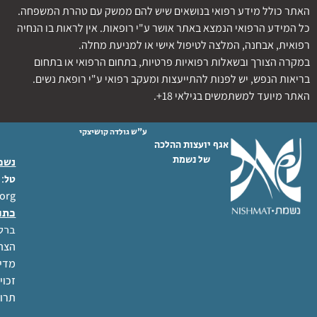
האתר כולל מידע רפואי בנושאים שיש להם ממשק עם טהרת המשפחה.
כל המידע הרפואי הנמצא באתר אושר ע"י רופאות. אין לראות בו הנחיה
רפואית, אבחנה, המלצה לטיפול אישי או למניעת מחלה.
במקרה הצורך ובשאלות רפואיות פרטיות, בתחום הרפואי או בתחום
בריאות הנפש, יש לפנות להתייעצות ומעקב רפואי ע"י רופאת נשים.
האתר מיועד למשתמשים בגילאי 18+.
ע"ש גולדה קושיצקי
אגף יועצות ההלכה
של נשמת
נשמת
 02-6404333
טל
org
כתו
ברל לוקר
הצהר
מדינ
זכוי
תרו