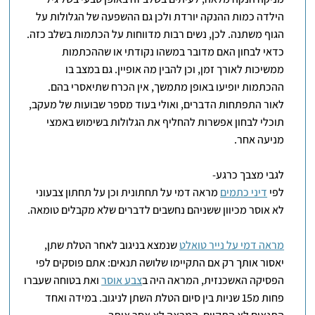
הילדה כמות ההנקה יורדת ולכן גם ההשפעה של הגלולות על
הגוף משתנה. לכן, נשים רבות מדווחות על הכתמות בשלב כזה.
כדאי לבחון האם מדובר במשהו נקודתי או שההכתמות
ממשיכות לאורך זמן, וכן להבין מה אופיין. גם במצב בו
ההכתמות יופיעו באופן מתמשך, אין הכרח שתיאסרי בהם.
לאור התפתחות הדברים, ואולי בעוד מספר שבועות של מעקב,
תוכלי לבחון אפשרות להחליף את הגלולות בשימוש באמצי
מניעה אחר.
לגבי מצבך כרגע-
לפי
דיני כתמים
מראה דמי על תחתונית וכן על תחתון צבעוני
לא אוסר מכיוון ששניהם נחשבים לדברים שלא מקבלים טומאה.
מראה דמי על נייר טואלט
שנמצא בניגוב לאחר הטלת שתן,
יאסור אותך רק אם התקיימו שלושה תנאים: אתם פוסקים לפי
הפסיקה האשכנזית, המראה היה ב
צבע אוסר
ואת בטוחה שעברו
פחות מ15 שניות בין סיום הטלת השתן לניגוב. במידה ואחד