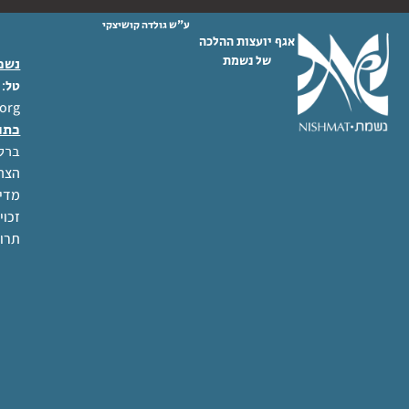
ע"ש גולדה קושיצקי
אגף יועצות ההלכה
של נשמת
נשמת
 02-6404333
טל
org
כתו
ברל לוקר
הצהר
מדינ
זכוי
תרו