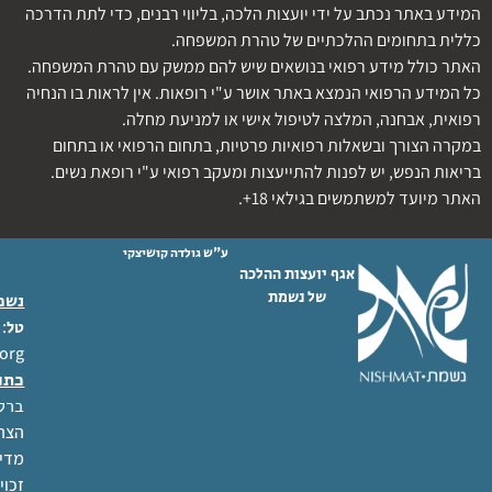
המידע באתר נכתב על ידי יועצות הלכה, בליווי רבנים, כדי לתת הדרכה
כללית בתחומים ההלכתיים של טהרת המשפחה.
האתר כולל מידע רפואי בנושאים שיש להם ממשק עם טהרת המשפחה.
כל המידע הרפואי הנמצא באתר אושר ע"י רופאות. אין לראות בו הנחיה
רפואית, אבחנה, המלצה לטיפול אישי או למניעת מחלה.
במקרה הצורך ובשאלות רפואיות פרטיות, בתחום הרפואי או בתחום
בריאות הנפש, יש לפנות להתייעצות ומעקב רפואי ע"י רופאת נשים.
האתר מיועד למשתמשים בגילאי 18+.
ע"ש גולדה קושיצקי
אגף יועצות ההלכה
של נשמת
נשמת
 02-6404333
טל
org
כתו
ברל לוקר
הצהר
מדינ
זכוי