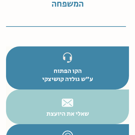
המשפחה
הקו הפתוח
ע"ש גולדה קושיצקי
שאלי את היועצת