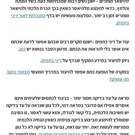
להישאר מותרים – ישנן נשים רבות שמכתימות כעת בשל המתח
והלחץ. כדאי להימנע מלהיאסר כשאין בכך הכרח הלכתי ולהישאר
מותרים זמן רב יותר. המלצות מעשיות יש בדף
התנהלות לאור ‏דיני
כתמים.‏
‏עוד על דיני כתמים –ישנם מקרים רבים שבהם אפשר לדעת שכתם
אינו אוסר בלי להראות את הכתם. סרטון ‏הסבר בנושא יש
כאן
.
ניתן להיעזר במידע המקיף שבדף על
דיני כתמים
.‏
במקרה של הופעת כתם אפשר להיעזר במדריך המעשי
מצאתי כתם!
מה עושים?
מראה על עד בדיקה חמור יותר – בניגוד לכתמים שלעיתים אינם
אוסרים אפילו אם מדובר במראה דמי, לכל גוון שנראה על עד בדיקה
יש חשיבות הלכתית, בלי קשר לגודלו, והוא עשוי לאסור. זו הסיבה
שמומלץ להימנע מביצוע בדיקה פנימית כשאין הנחיה הלכתית
מפורשת לעשות זאת. יחד עם זאת, גם על עד בדיקה לא כל גוון
‏אוסר. מידע על כך יש ב
דף צבעים מותרים ואוסרים
. ניתן להיעזר גם