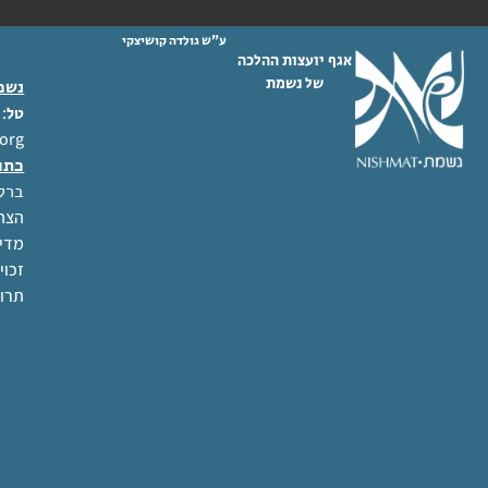
ע"ש גולדה קושיצקי
אגף יועצות ההלכה
של נשמת
נשמת
 02-6404333
טל
org
כתו
ברל לוקר
הצהר
מדינ
זכוי
תרו